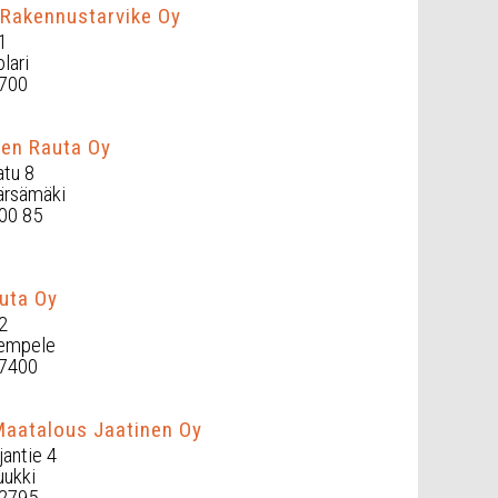
 Rakennustarvike Oy
1
lari
 700
en Rauta Oy
tu 8
ärsämäki
00 85
uta Oy
2
empele
 7400
aatalous Jaatinen Oy
antie 4
ukki
 2795