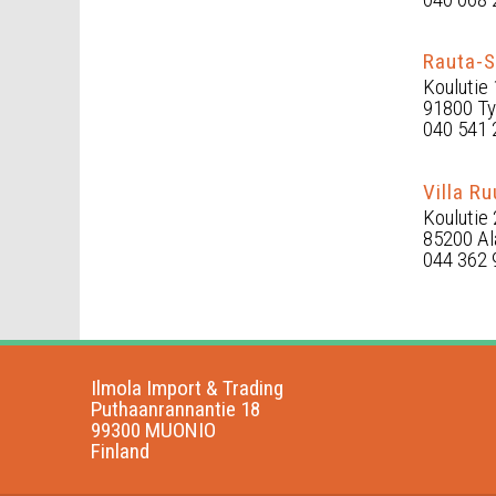
Rauta-S
Koulutie 
91800 Ty
040 541 
Villa R
Koulutie
85200 Al
044 362 
Ilmola Import & Trading
Puthaanrannantie 18
99300 MUONIO
Finland