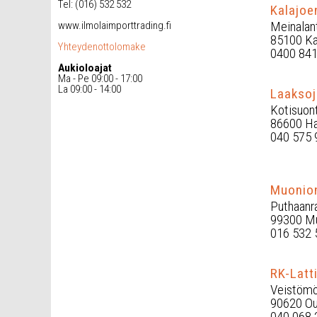
Tel: (016) 532 532
Kalajoe
Meinalan
www.ilmolaimporttrading.fi
85100 Ka
Yhteydenottolomake
0400 841
Aukioloajat
Ma - Pe 09:00 - 17:00
La 09:00 - 14:00
Laaksoj
Kotisuont
86600 Ha
040 575 
Muonion
Puthaanr
99300 M
016 532 
RK-Latt
Veistömö
90620 Ou
040 068 