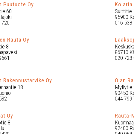
n Puutuote Oy
Kolarin
tie 60
Suittitie 
lajoki
95900 Ko
 720
016 538
en Rauta Oy
Laaksoj
ie 8
Keskuska
apavesi
86710 K
9661
020 728 
 Rakennustarvike Oy
Ojan Ra
annantie 18
Myllytie 
uonio
90450 K
532
044 799
iat Oy
Rauta-M
tie 8
Kuormaaj
lu
92400 Ru
2439
040 068