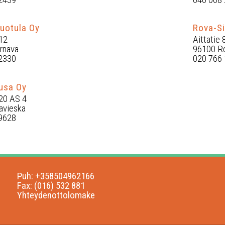
uotula Oy
Rova-Si
12
Aittatie 
rnävä
96100 R
2330
020 766
uusa Oy
 20 AS 4
avieska
9628
Puh: +358504962166
Fax: (016) 532 881
Yhteydenottolomake