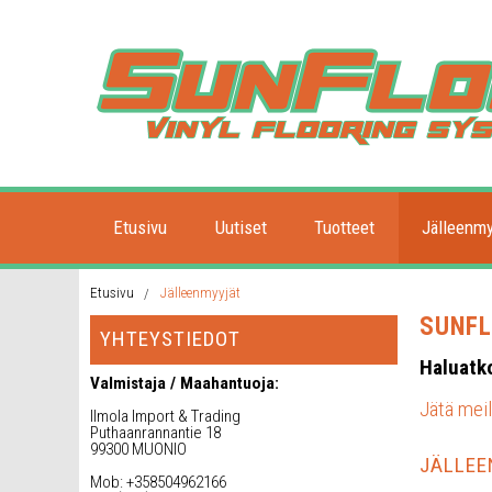
Etusivu
Uutiset
Tuotteet
Jälleenmy
Etusivu
Jälleenmyyjät
SUNFL
YHTEYSTIEDOT
Haluatko
Valmistaja / Maahantuoja:
Jätä mei
Ilmola Import & Trading
Puthaanrannantie 18
99300 MUONIO
JÄLLEE
Mob: +358504962166