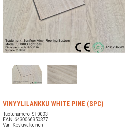
Yhteystiedot
Referenssit
UKK, takuuehdot
Ota yhteyttä
VINYYLILANKKU WHITE PINE (SPC)
Tuotenumero: SF0003
EAN: 6430066350377
Väri: Keskivalkoinen