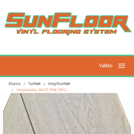
Valikko
Etusivu
Etusivu
Tuotteet
Vinyylituotteet
Vinyylilankku WHITE PINE (SPC)
Uutiset
Tuotteet
Jälleenmyyjät